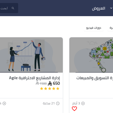
العروض
keyboard_arrow_do
search
رة
دورات فيديو
رة التسويق والمبيعات
إدارة المشاريع الاحترافية Agile
650
1500
star
star
star
star
star
3 أيام
21 ساعة
4 أي
play_circle_outline
access_time
play_circle_outline
favorite_border