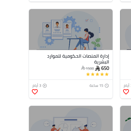
إدارة المنصات الحكومية للموارد
البشرية
650
1500
star
star
star
star
star
ام
15 ساعة
3 أيام
play_circle_outline
access_time
favorite_border
favorite_border