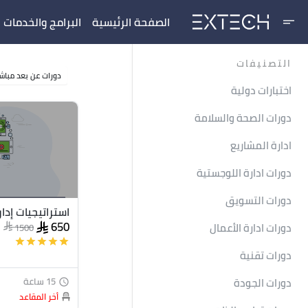
الصفحة الرئيسية
البرامج والخدمات
short_text
wn
التصنيفات
دورات عن بعد مباش
اختبارات دولية
دورات الصحة والسلامة
ادارة المشاريع
دورات ادارة اللوجستية
دورات التسويق
استراتيجيات إدا
650
دورات ادارة الأعمال
1500
star
star
star
star
star
دورات تقنية
دورات الجودة
15 ساعة
access_time
أخر المقاعد