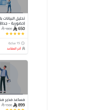
(حضورية - جدة)
650
1800
star
star
star
star
star
15 ساعة
access_time
أخر المقاعد
مساعد مدير مشروع
899
1500