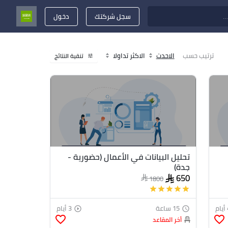
سجل شركتك
دخول
ترتيب حسب
الاحدث
الاكثر تداولا
تنقية النتائج
tune
تحليل البيانات في الأعمال (حضورية -
جدة)
650
1800
star
star
star
star
star
ام
15 ساعة
3 أيام
play_circle_outline
access_time
favorite_border
favorite_border
أخر المقاعد