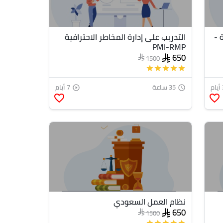
 -
التدريب على إدارة المخاطر الاحترافية
PMI-RMP
650
1500
star
star
star
star
star
ام
35 ساعة
7 أيام
play_circle_outline
access_time
favorite_border
favorite_border
نظام العمل السعودي
650
1500