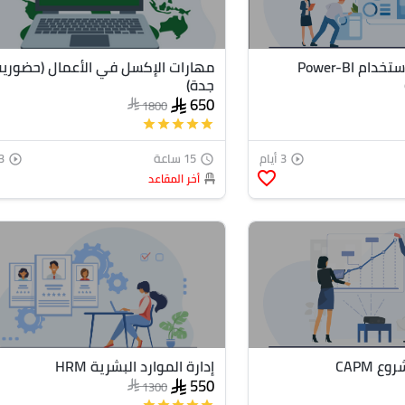
تحليل البيانات باستخدام Power-BI
مهارات الإكسل في الأعمال (حضورية
جدة)
650
1800
star
star
star
star
star
3 أيام
15 ساعة
3 أي
play_circle_outline
access_time
play_circle_outline
favorite_border
أخر المقاعد
 CAPM
إدارة الموارد البشرية HRM
550
1300