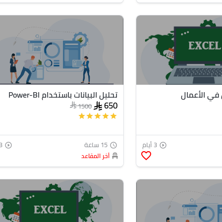
في الأعمال
تحليل البيانات باستخدام Power-BI
650
1500
star
star
star
star
star
3 أيام
15 ساعة
3 أي
play_circle_outline
access_time
play_circle_outline
favorite_border
أخر المقاعد