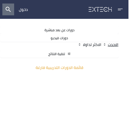
دخول
search
short_text
دورات عن بعد مباشرة
دورات فيديو
الاحدث
الاكثر تداولا
تنقية النتائج
tune
قائمة الدورات التدريبية فارغة